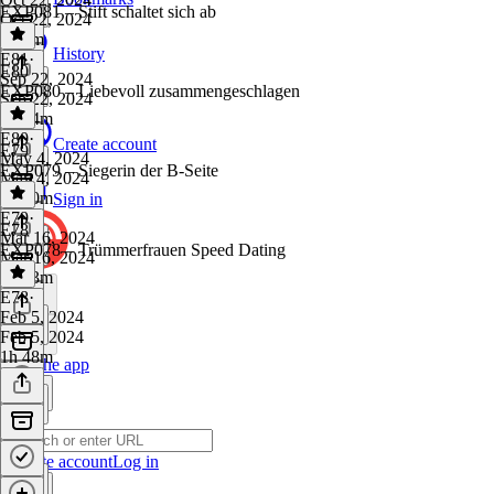
EXP081 – Stift schaltet sich ab
Oct 22, 2024
2h 7m
History
E81
·
E80
Sep 22, 2024
EXP080 – Liebevoll zusammengeschlagen
Sep 22, 2024
2h 24m
E80
·
Create account
E79
May 4, 2024
EXP079 – Siegerin der B-Seite
May 4, 2024
2h 40m
Sign in
E79
·
E78
Mar 16, 2024
EXP078 – Trümmerfrauen Speed Dating
Mar 16, 2024
2h 13m
E78
·
Feb 5, 2024
Feb 5, 2024
1h 48m
Get the app
Create account
Log in