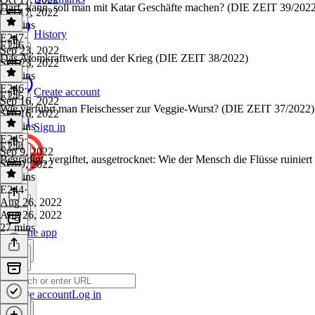
Darf, kann, soll man mit Katar Geschäfte machen? (DIE ZEIT 39/202
Oct 17, 2022
30 mins
History
E247
·
E246
Sep 23, 2022
Das Atomkraftwerk und der Krieg (DIE ZEIT 38/2022)
Sep 23, 2022
21 mins
E246
·
Create account
E245
Sep 16, 2022
Wie verführt man Fleischesser zur Veggie-Wurst? (DIE ZEIT 37/2022)
Sep 16, 2022
35 mins
Sign in
E245
·
E244
Sep 9, 2022
Begradigt, vergiftet, ausgetrocknet: Wie der Mensch die Flüsse ruinie
Sep 9, 2022
23 mins
E244
·
Aug 26, 2022
Aug 26, 2022
27 mins
Get the app
Create account
Log in