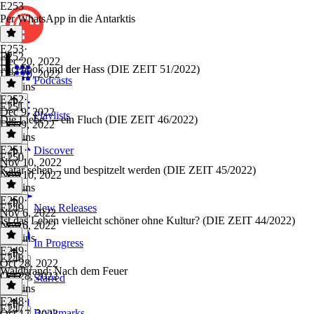
E253
Per WhatsApp in die Antarktis
E253
·
E252
Dec 20, 2022
Facebook und der Hass (DIE ZEIT 51/2022)
Dec 20, 2022
Podcasts
21 mins
E252
·
E251
Dec 9, 2022
Playlists
Die Liebe — ein Fluch (DIE ZEIT 46/2022)
Dec 9, 2022
37 mins
E251
·
Discover
E250
Nov 10, 2022
Katar sehen – und bespitzelt werden (DIE ZEIT 45/2022)
Nov 10, 2022
28 mins
E250
·
E249
New Releases
Nov 6, 2022
Ist das Leben vielleicht schöner ohne Kultur? (DIE ZEIT 44/2022)
Nov 6, 2022
29 mins
In Progress
E249
·
E248
Oct 28, 2022
Waldbrand: Nach dem Feuer
Oct 28, 2022
Starred
20 mins
E248
·
E247
Bookmarks
Oct 17, 2022