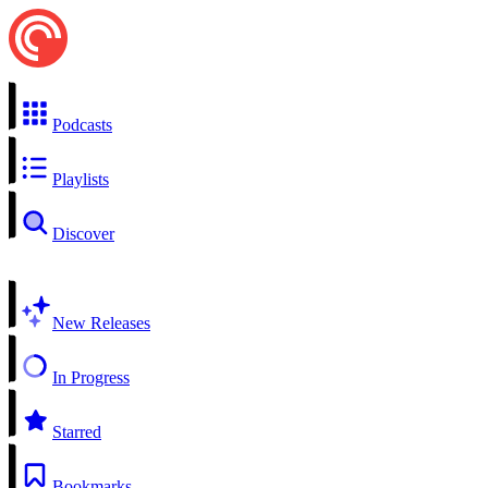
Podcasts
Playlists
Discover
New Releases
In Progress
Starred
Bookmarks