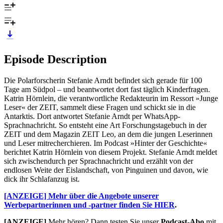
Episode Description
Die Polarforscherin Stefanie Arndt befindet sich gerade für 100
Tage am Südpol – und beantwortet dort fast täglich Kinderfragen.
Katrin Hörnlein, die verantwortliche Redakteurin im Ressort »Junge
Leser« der ZEIT, sammelt diese Fragen und schickt sie in die
Antarktis. Dort antwortet Stefanie Arndt per WhatsApp-
Sprachnachricht. So entsteht eine Art Forschungstagebuch in der
ZEIT und dem Magazin ZEIT Leo, an dem die jungen Leserinnen
und Leser mitrecherchieren. Im Podcast »Hinter der Geschichte«
berichtet Katrin Hörnlein von diesem Projekt. Stefanie Arndt meldet
sich zwischendurch per Sprachnachricht und erzählt von der
endlosen Weite der Eislandschaft, von Pinguinen und davon, wie
dick ihr Schlafanzug ist.
[ANZEIGE] Mehr über die Angebote unserer
Werbepartnerinnen und -partner finden Sie HIER
.
[ANZEIGE]
Mehr hören? Dann testen Sie unser
Podcast-Abo
mit