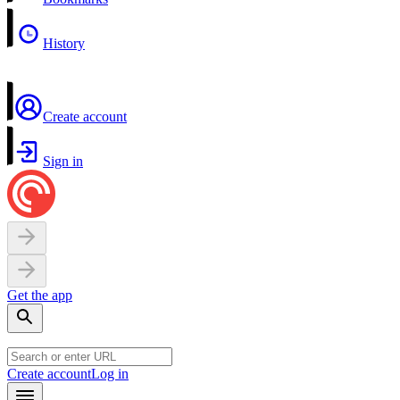
History
Create account
Sign in
Get the app
Create account
Log in