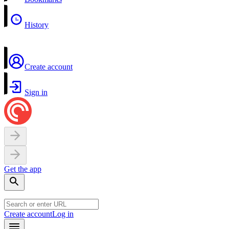
History
Create account
Sign in
Get the app
Create account
Log in