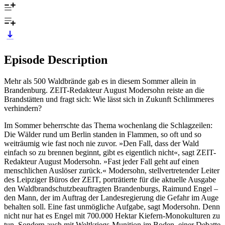
Episode Description
Mehr als 500 Waldbrände gab es in diesem Sommer allein in
Brandenburg. ZEIT-Redakteur August Modersohn reiste an die
Brandstätten und fragt sich: Wie lässt sich in Zukunft Schlimmeres
verhindern?
Im Sommer beherrschte das Thema wochenlang die Schlagzeilen:
Die Wälder rund um Berlin standen in Flammen, so oft und so
weiträumig wie fast noch nie zuvor. »Den Fall, dass der Wald
einfach so zu brennen beginnt, gibt es eigentlich nicht«, sagt ZEIT-
Redakteur August Modersohn. »Fast jeder Fall geht auf einen
menschlichen Auslöser zurück.« Modersohn, stellvertretender Leiter
des Leipziger Büros der ZEIT, porträtierte für die aktuelle Ausgabe
den Waldbrandschutzbeauftragten Brandenburgs, Raimund Engel –
den Mann, der im Auftrag der Landesregierung die Gefahr im Auge
behalten soll. Eine fast unmögliche Aufgabe, sagt Modersohn. Denn
nicht nur hat es Engel mit 700.000 Hektar Kiefern-Monokulturen zu
tun. Sondern auch mit Weltkriegs-Munition im Boden, einer Debatte