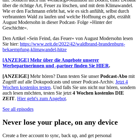
über die richtige Art, Feuer zu löschen, und mit dem Klimawandel.
Wie er den Fachmann erlebt hat, wie es sich anfühlt, selbst durch
verbrannten Wald zu laufen und welche Hoffnung es gibt, erzählt
August Modersohn in dieser Podcast- Folge »Hinter der
Geschichte«.
Den Artikel »Sein Feind, das Feuer« von August Modersohn lesen
Sie hier:
https://www.zeit.de/2022/42/waldbrand-brandenburg-
bekaempfung-klimawandel-hitze
[ANZEIGE] Mehr über die Angebote unserer
Werbepartnerinnen und -partner finden Sie HIER
.
[ANZEIGE]
Mehr hören? Dann testen Sie unser
Podcast-Abo
mit
Zugriff auf alle Dokupodcasts und unser Podcast-Archiv.
Jetzt 4
Wochen kostenlos testen
. Und falls Sie uns nicht nur hören, sondern
auch lesen möchten, testen Sie jetzt
4 Wochen kostenlos DIE
ZEIT
.
Hier geht's zum Angebot
.
See all episodes
Never lose your place, on any device
Create a free account to sync, back up, and get personal