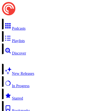
Podcasts
Playlists
Discover
New Releases
In Progress
Starred
Bookmarks