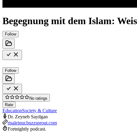
Begegnung mit dem Islam: Weis
Follow
Follow
No ratings
Rate
Education
Society & Culture
Dr. Zeyneb Sayilgan
risaleinur.buzzsprout.com
Fortnightly podcast.