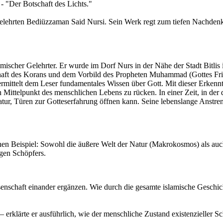
 "Der Botschaft des Lichts."
lehrten Bediüzzaman Said Nursi. Sein Werk regt zum tiefen Nachdenk
mischer Gelehrter. Er wurde im Dorf Nurs in der Nähe der Stadt Bitli
aft des Korans und dem Vorbild des Propheten Muhammad (Gottes Frie
ittelt dem Leser fundamentales Wissen über Gott. Mit dieser Erkenntn
 Mittelpunkt des menschlichen Lebens zu rücken. In einer Zeit, in der 
atur, Türen zur Gotteserfahrung öffnen kann. Seine lebenslange Anstre
hen Beispiel: Sowohl die äußere Welt der Natur (Makrokosmos) als au
igen Schöpfers.
nschaft einander ergänzen. Wie durch die gesamte islamische Geschich
klärte er ausführlich, wie der menschliche Zustand existenzieller Sc