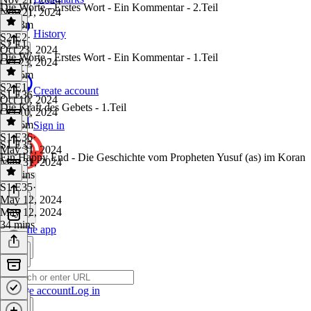
Die Worte - Erstes Wort - Ein Kommentar - 2.Teil
Nov 21, 2024
1h 13m
History
S2 E2
·
S2 E1
Oct 23, 2024
Die Worte - Erstes Wort - Ein Kommentar - 1.Teil
Oct 23, 2024
1h 15m
S2 E1
·
Create account
S1 E36
Oct 10, 2024
Die Kraft des Gebets - 1.Teil
Oct 10, 2024
1h 16m
Sign in
S1 E36
·
S1 E35
May 31, 2024
Ein Happy End - Die Geschichte vom Propheten Yusuf (as) im Koran
May 31, 2024
36 mins
S1 E35
·
May 12, 2024
May 12, 2024
34 mins
Get the app
Create account
Log in