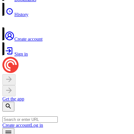
History
Create account
Sign in
Get the app
Create account
Log in