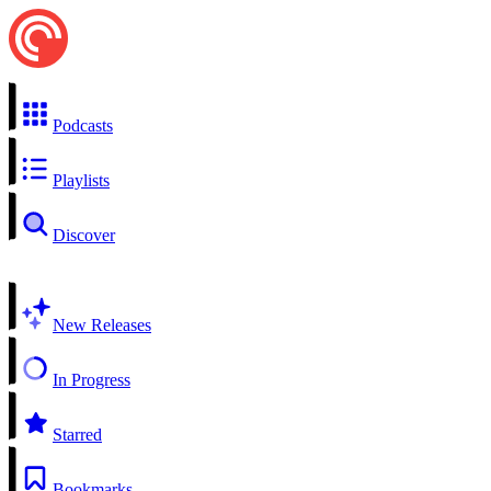
Podcasts
Playlists
Discover
New Releases
In Progress
Starred
Bookmarks