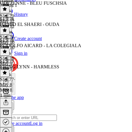
ODEZENNE - BLEU FUSCHSIA
August 1
1 min
History
S1 E79
·
S1 E78
May 12
HAMID EL SHAERI - OUDA
May 12
2 mins
S1 E78
·
Create account
S1 E78
May 10
RODOLFO AICARD - LA COLEGIALA
May 10
1 min
Sign in
S1 E78
·
S1 E77
May 9
SWING LYNN - HARMLESS
May 9
1 min
S1 E77
·
May 8
May 8
1 min
Get the app
Create account
Log in