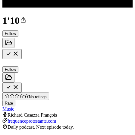
1'10
Follow
Follow
No ratings
Rate
Music
Richard Casazza François
frequenceprotestante.com
Daily podcast.
Next episode today.