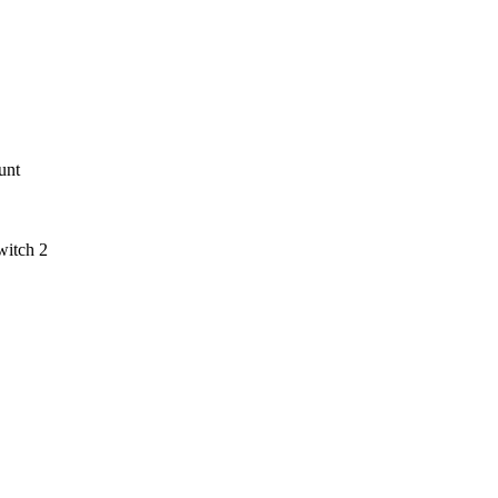
unt
witch 2