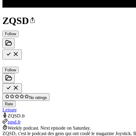
ZQSD
Follow
Follow
No ratings
Rate
Leisure
ZQSD.fr
zqsd.fr
Weekly podcast.
Next episode on
Saturday
.
ZQSD, c'est le podcast des gens qui ont coulé le magazine Joystick. Il