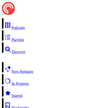
Podcasts
Playlists
Discover
New Releases
In Progress
Starred
Bookmarks