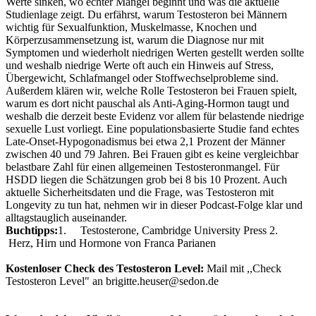
Werte sinken, wo echter Mangel beginnt und was die aktuelle
Studienlage zeigt. Du erfährst, warum Testosteron bei Männern
wichtig für Sexualfunktion, Muskelmasse, Knochen und
Körperzusammensetzung ist, warum die Diagnose nur mit
Symptomen und wiederholt niedrigen Werten gestellt werden sollte
und weshalb niedrige Werte oft auch ein Hinweis auf Stress,
Übergewicht, Schlafmangel oder Stoffwechselprobleme sind.
Außerdem klären wir, welche Rolle Testosteron bei Frauen spielt,
warum es dort nicht pauschal als Anti-Aging-Hormon taugt und
weshalb die derzeit beste Evidenz vor allem für belastende niedrige
sexuelle Lust vorliegt. Eine populationsbasierte Studie fand echtes
Late-Onset-Hypogonadismus bei etwa 2,1 Prozent der Männer
zwischen 40 und 79 Jahren. Bei Frauen gibt es keine vergleichbar
belastbare Zahl für einen allgemeinen Testosteronmangel. Für
HSDD liegen die Schätzungen grob bei 8 bis 10 Prozent. Auch
aktuelle Sicherheitsdaten und die Frage, was Testosteron mit
Longevity zu tun hat, nehmen wir in dieser Podcast-Folge klar und
alltagstauglich auseinander.
Buchtipps:
1. Testosterone, Cambridge University Press 2.
Herz, Hirn und Hormone von Franca Parianen
Kostenloser Check des Testosteron Level:
Mail mit ,,Check
Testosteron Level" an brigitte.heuser@sedon.de