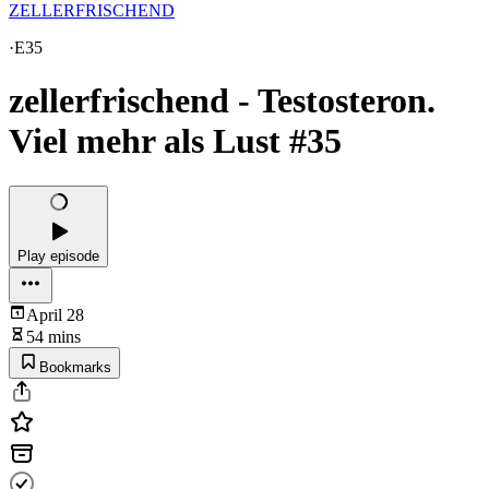
ZELLERFRISCHEND
·
E35
zellerfrischend - Testosteron.
Viel mehr als Lust #35
Play episode
April 28
54 mins
Bookmarks