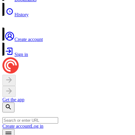
History
Create account
Sign in
Get the app
Create account
Log in