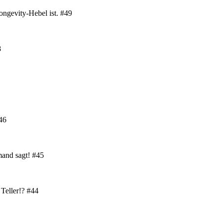
ongevity-Hebel ist. #49
8
#46
mand sagt! #45
 Teller!? #44