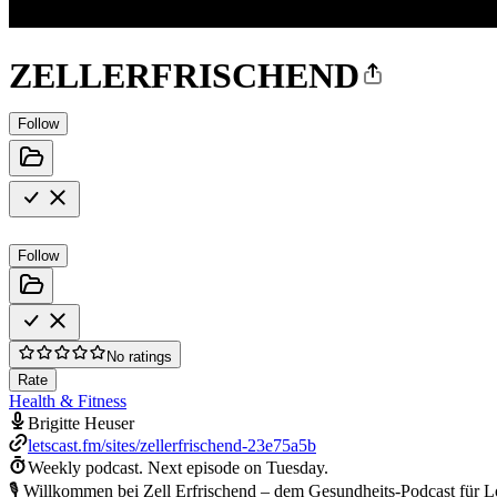
ZELLERFRISCHEND
Follow
Follow
No ratings
Rate
Health & Fitness
Brigitte Heuser
letscast.fm/sites/zellerfrischend-23e75a5b
Weekly podcast.
Next episode on
Tuesday
.
🎙️ Willkommen bei Zell Erfrischend – dem Gesundheits-Podcast für Lo