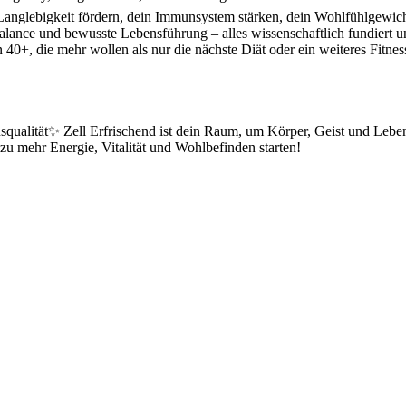
ne Langlebigkeit fördern, dein Immunsystem stärken, dein Wohlfühlgewic
lance und bewusste Lebensführung – alles wissenschaftlich fundiert un
0+, die mehr wollen als nur die nächste Diät oder ein weiteres Fitnes
squalität✨ Zell Erfrischend ist dein Raum, um Körper, Geist und Leben
zu mehr Energie, Vitalität und Wohlbefinden starten!