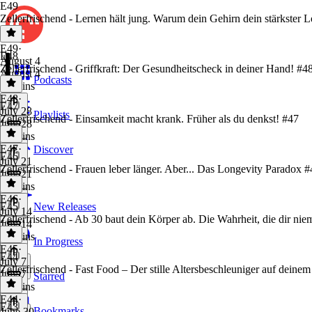
E49
Zellerfrischend - Lernen hält jung. Warum dein Gehirn dein stärkster L
E49
·
E48
August 4
Zellerfrischend - Griffkraft: Der Gesundheitscheck in deiner Hand! #4
August 4
Podcasts
53 mins
E48
·
E47
July 28
Playlists
Zellerfrischend - Einsamkeit macht krank. Früher als du denkst! #47
July 28
47 mins
E47
·
Discover
E46
July 21
Zellerfrischend - Frauen leber länger. Aber... Das Longevity Paradox 
July 21
55 mins
E46
·
E45
New Releases
July 14
Zellerfrischend - Ab 30 baut dein Körper ab. Die Wahrheit, die dir nie
July 14
42 mins
In Progress
E45
·
E44
July 7
Zellerfrischend - Fast Food – Der stille Altersbeschleuniger auf deinem
July 7
Starred
57 mins
E44
·
E43
Bookmarks
June 30