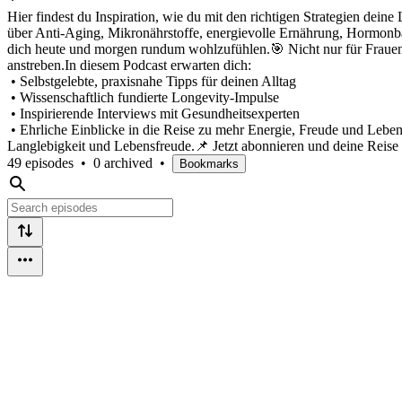
Hier findest du Inspiration, wie du mit den richtigen Strategien dei
über Anti-Aging, Mikronährstoffe, energievolle Ernährung, Hormonba
dich heute und morgen rundum wohlzufühlen.🎯 Nicht nur für Frauen 4
anstreben.In diesem Podcast erwarten dich:
• Selbstgelebte, praxisnahe Tipps für deinen Alltag
• Wissenschaftlich fundierte Longevity-Impulse
• Inspirierende Interviews mit Gesundheitsexperten
• Ehrliche Einblicke in die Reise zu mehr Energie, Freude und Leben
Langlebigkeit und Lebensfreude.📌 Jetzt abonnieren und deine Reise 
49 episodes
•
0 archived
•
Bookmarks