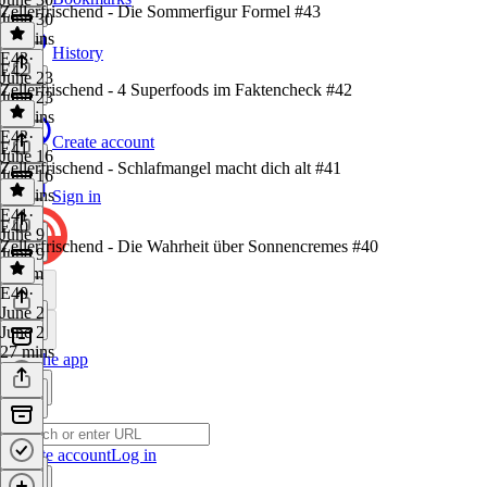
Zellerfrischend - Die Sommerfigur Formel #43
June 30
44 mins
History
E43
·
E42
June 23
Zellerfrischend - 4 Superfoods im Faktencheck #42
June 23
50 mins
E42
·
Create account
E41
June 16
Zellerfrischend - Schlafmangel macht dich alt #41
June 16
42 mins
Sign in
E41
·
E40
June 9
Zellerfrischend - Die Wahrheit über Sonnencremes #40
June 9
1h 7m
E40
·
June 2
June 2
27 mins
Get the app
Create account
Log in