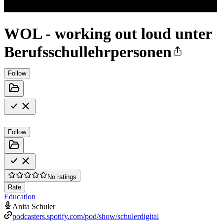
WOL - working out loud unter
Berufsschullehrpersonen
Follow
Follow
No ratings
Rate
Education
Anita Schuler
podcasters.spotify.com/pod/show/schulerdigital