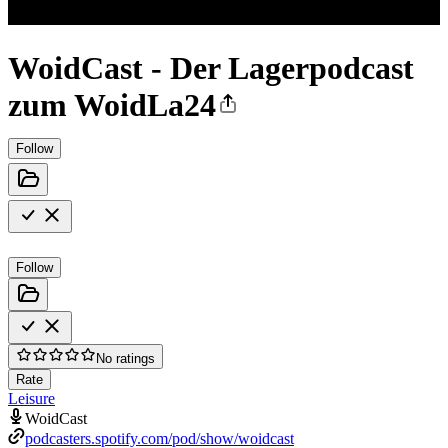
WoidCast - Der Lagerpodcast
zum WoidLa24
Follow
Follow
No ratings
Rate
Leisure
WoidCast
podcasters.spotify.com/pod/show/woidcast