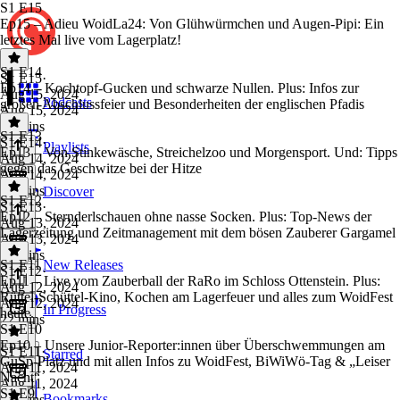
S1 E15
Ep15 – Adieu WoidLa24: Von Glühwürmchen und Augen-Pipi: Ein
letztes Mal live vom Lagerplatz!
S1 E14
S1 E15
·
Ep14 – Kochtopf-Gucken und schwarze Nullen. Plus: Infos zur
Aug 15, 2024
Podcasts
großen Abschlussfeier und Besonderheiten der englischen Pfadis
Aug 15, 2024
26 mins
S1 E13
S1 E14
·
Playlists
Ep13 – Von Stinkewäsche, Streichelzoo und Morgensport. Und: Tipps
Aug 14, 2024
gegen das Geschwitze bei der Hitze
Aug 14, 2024
27 mins
Discover
S1 E12
S1 E13
·
Ep12 – Sternderlschauen ohne nasse Socken. Plus: Top-News der
Aug 13, 2024
Lagerzeitung und Zeitmanagement mit dem bösen Zauberer Gargamel
Aug 13, 2024
25 mins
S1 E11
New Releases
S1 E12
·
Ep11 – Live vom Zauberball der RaRo im Schloss Ottenstein. Plus:
Aug 12, 2024
Rüttel-Schüttel-Kino, Kochen am Lagerfeuer und alles zum WoidFest
Aug 12, 2024
In Progress
heute.
22 mins
S1 E10
Ep10 – Unsere Junior-Reporter:innen über Überschwemmungen am
S1 E11
·
Starred
GuSp-Platz und mit allen Infos zu WoidFest, BiWiWö-Tag & „Leiser
Aug 11, 2024
Nacht“
Aug 11, 2024
S1 E9
Bookmarks
24 mins