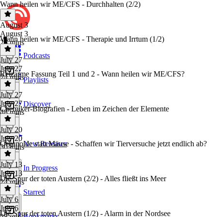
Wann heilen wir ME/CFS - Durchhalten (2/2)
August 3
August 3
Wann heilen wir ME/CFS - Therapie und Irrtum (1/2)
25 mins
Podcasts
July 27
July 27
Reizarme Fassung Teil 1 und 2 - Wann heilen wir ME/CFS?
24 mins
Playlists
July 27
July 27
Discover
Chemiker-Biografien - Leben im Zeichen der Elemente
48 mins
July 20
July 20
Organoide statt Mäuse - Schaffen wir Tierversuche jetzt endlich ab?
New Releases
30 mins
July 13
In Progress
July 13
Die Spur der toten Austern (2/2) - Alles fließt ins Meer
24 mins
Starred
July 6
July 6
Die Spur der toten Austern (1/2) - Alarm in der Nordsee
Bookmarks
28 mins