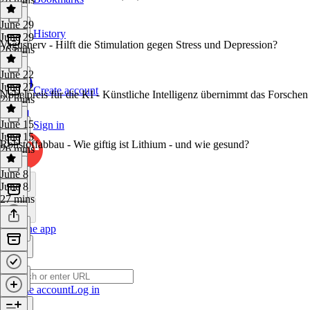
June 29
History
June 29
Vagusnerv - Hilft die Stimulation gegen Stress und Depression?
26 mins
June 22
June 22
Create account
Nobelpreis für die KI - Künstliche Intelligenz übernimmt das Forschen
24 mins
June 15
Sign in
June 15
Rohstoffabbau - Wie giftig ist Lithium - und wie gesund?
26 mins
June 8
June 8
27 mins
Get the app
Create account
Log in