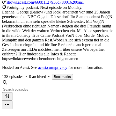
shows.acast.com/660b1127936d780016200aa1
Fortnightly podcast.
Next episode on
Monday
.
Etienne, George (Barlow) und Jockl arbeiteten vor rund 25 Jahren
gemeinsam bei NBC Giga in Düsseldorf. Ihr Stammpodcast Po(r)N
bekommt nun eine sehr spezielle kleine Schwester: Mit Vo(r)N
(Verbrechen ohne richtigen Namen) steigen die drei Freunde mutig
in die wilde Welt der wahren Verbrechen ein. Mit Alice sprechen sie
in ihrem Comedy-True Crime Podcast VorN über Morde, Motive,
Mumpitz und den ganzen Rest.Wobei Alice sich extrem tief in die
Geschichten eingräbt und für Ihre Recherche auch gerne mal
Zeitzeugen anruft.Du möchtest mehr über unsere Werbepartner
erfahren? Hier findest du alle Infos & Rabatte:
https://linktr.ee/verbrechenohnerichtigennamen
Hosted on Acast. See
acast.com/privacy
for more information.
138 episodes
•
0 archived
•
Bookmarks