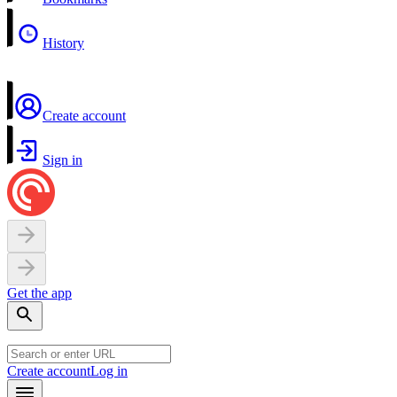
History
Create account
Sign in
Get the app
Create account
Log in