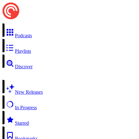
Podcasts
Playlists
Discover
New Releases
In Progress
Starred
Bookmarks