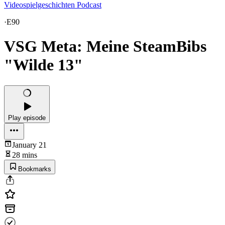
Videospielgeschichten Podcast
·
E90
VSG Meta: Meine SteamBibs
"Wilde 13"
Play episode
January 21
28 mins
Bookmarks