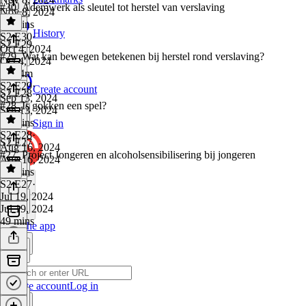
#30_Ademwerk als sleutel tot herstel van verslaving
Nov 8, 2024
40 mins
History
S2 E30
·
S2 E29
Oct 4, 2024
#29_Wat kan bewegen betekenen bij herstel rond verslaving?
Oct 4, 2024
1h 14m
S2 E29
·
Create account
S2 E28
Sep 13, 2024
#28_Is gokken een spel?
Sep 13, 2024
42 mins
Sign in
S2 E28
·
S2 E27
Aug 16, 2024
#27_Project Jongeren en alcoholsensibilisering bij jongeren
Aug 16, 2024
54 mins
S2 E27
·
Jul 19, 2024
Jul 19, 2024
49 mins
Get the app
Create account
Log in