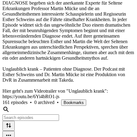
DIAGNOSE begeben sich der anerkannte Experte für Seltene
Erkrankungen Professor Martin Mücke und die an
Gesundheitsthemen interessierte Schauspielerin und Regisseurin
Esther Schweins auf die Fährte rätselhafter Krankheiten. In jeder
Episode widmet sich das ungewöhnliche Duo einem dramatischen
Fall, der mit beunruhigenden Symptomen beginnt und mit einer
lebensverändernden Diagnose endet. Auf ihrer gemeinsamen
Spurensuche beleuchten Esther und Martin die Welt der Seltenen
Erkrankungen aus unterschiedlichen Perspektiven, sprechen über
allgemeinmedizinische Zusammenhänge, räumen aber auch mit dem
ein oder anderen hartnäckigen Gesundheitsmythos auf.
Unglaublich krank – Patienten ohne Diagnose. Der Podcast mit
Esther Schweins und Dr. Martin Mücke ist eine Produktion von
DvR in Zusammenarbeit mit Takeda.
Hier geht's zum Videotrailer von "Unglaublich krank":
https://youtu.be/6Yi4bRO1-js
161 episodes
•
0 archived
•
Bookmarks