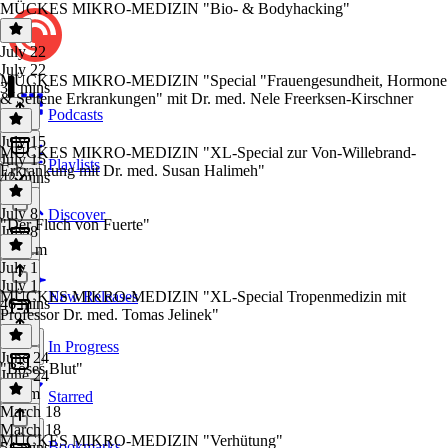
MÜCKES MIKRO-MEDIZIN "Bio- & Bodyhacking"
July 22
July 22
MÜCKES MIKRO-MEDIZIN "Special "Frauengesundheit, Hormone
31 mins
& Seltene Erkrankungen" mit Dr. med. Nele Freerksen-Kirschner
Podcasts
July 15
MÜCKES MIKRO-MEDIZIN "XL-Special zur Von-Willebrand-
July 15
Playlists
Erkrankung mit Dr. med. Susan Halimeh"
42 mins
July 8
Discover
"Der Fluch von Fuerte"
July 8
1h 11m
July 1
July 1
MÜCKES MIKRO-MEDIZIN "XL-Special Tropenmedizin mit
New Releases
46 mins
Professor Dr. med. Tomas Jelinek"
In Progress
June 24
"Böses Blut"
June 24
1h 9m
Starred
March 18
March 18
MÜCKES MIKRO-MEDIZIN "Verhütung"
Bookmarks
54 mins