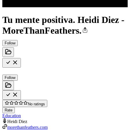
Tu mente positiva. Heidi Diez -
MoreThanFeathers.
Follow
Follow
No ratings
Rate
Education
Heidi Diez
morethanfeathers.com