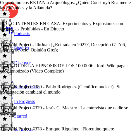
Conspiranoicos RETAN a Arqueólogos: ¿Quién Construyó Realmente
las Pirámides y la Atlántida?
July 8
NO LO INTENTES EN CASA: Experimentos y Explosiones con
July 8
Sustancias Prohibidas - En Directo
3h 21m
Podcasts
July 3
The Wild Project - IlloJuan | ¿Retirada en 2027?, Decepción GTA 6,
July 3
Playlists
Injertos de pelo, Opinión Grefg
1h 54m
June 29
Discover
EL RETO DE LA HIPNOSIS DE LOS 100.000€ | Jordi Wild paga si
June 29
cae hipnotizado (Vídeo Completo)
3h 2m
June 25
The Wild Project #380 - Pablo Rodríguez (Científico nuclear) | Su
New Releases
June 25
investigación cambiará el mundo
1h 2m
In Progress
June 16
The Wild Project #379 - Jesús G. Maestro | La entrevista que nadie se
June 16
esperaba
2h 23m
Starred
June 9
The Wild Project #378 - Enrique Riquelme | Florentino quiere
Bookmarks
June 9