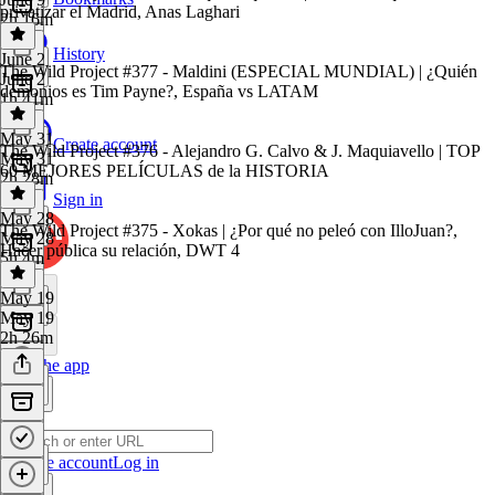
privatizar el Madrid, Anas Laghari
2h 16m
History
June 2
The Wild Project #377 - Maldini (ESPECIAL MUNDIAL) | ¿Quién
June 2
demonios es Tim Payne?, España vs LATAM
1h 41m
May 31
Create account
The Wild Project #376 - Alejandro G. Calvo & J. Maquiavello | TOP
May 31
60 MEJORES PELÍCULAS de la HISTORIA
2h 28m
Sign in
May 28
The Wild Project #375 - Xokas | ¿Por qué no peleó con IlloJuan?,
May 28
Hacer pública su relación, DWT 4
5h 4m
May 19
May 19
2h 26m
Get the app
Create account
Log in