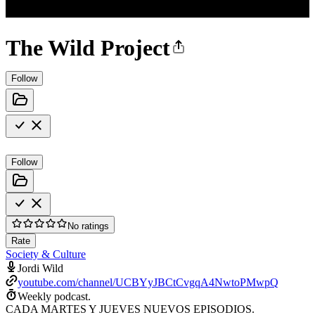
The Wild Project
Follow
Follow
No ratings
Rate
Society & Culture
Jordi Wild
youtube.com/channel/UCBYyJBCtCvgqA4NwtoPMwpQ
Weekly podcast.
CADA MARTES Y JUEVES NUEVOS EPISODIOS.