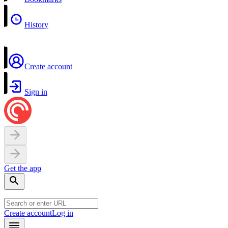
History
Create account
Sign in
Get the app
Create account
Log in