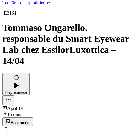
Tech&Co, la quotidienne
·
E3161
Tommaso Ongarello,
responsable du Smart Eyewear
Lab chez EssilorLuxottica –
14/04
Play episode
April 14
15 mins
Bookmarks