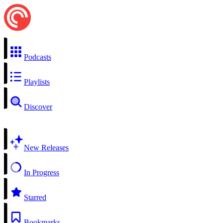
Podcasts
Playlists
Discover
New Releases
In Progress
Starred
Bookmarks