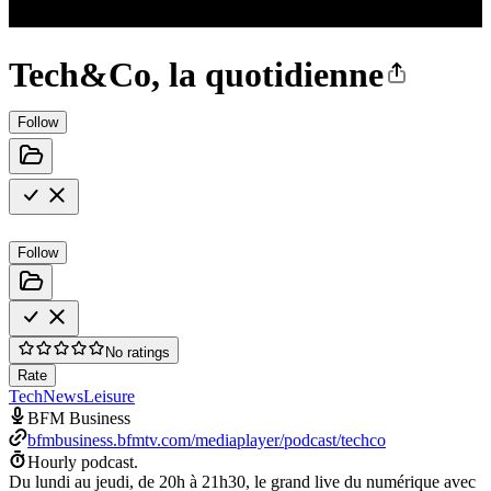
Tech&Co, la quotidienne
Follow
Follow
No ratings
Rate
Tech
News
Leisure
BFM Business
bfmbusiness.bfmtv.com/mediaplayer/podcast/techco
Hourly podcast.
Du lundi au jeudi, de 20h à 21h30, le grand live du numérique avec