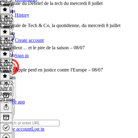
L'intégrale du Débrief de la tech du mercredi 8 juillet
July 9
31 mins
History
E3322
·
E3322
July 8
L'intégrale de Tech & Co, la quotidienne, du mercredi 8 juillet
July 8
1h 26m
E3322
·
Create account
E3322
July 8
Le meilleur… et le pire de la saison – 08/07
July 8
1h 27m
Sign in
E3322
·
E3322
July 8
DMA : Apple perd en justice contre l'Europe – 08/07
July 8
28 mins
E3322
·
July 8
July 8
29 mins
Get the app
Create account
Log in