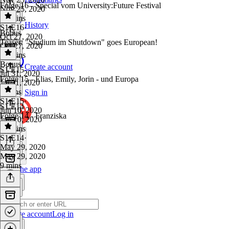
Folge 16 - Special vom University:Future Festival
Nov 25, 2020
30 mins
History
S1 E16
·
Bonus
Oct 27, 2020
Teaser: "Studium im Shutdown" goes European!
Oct 27, 2020
22 mins
Bonus
·
Create account
S1 E15
Jul 31, 2020
Folge 15 - Elias, Emily, Jorin - und Europa
Jul 31, 2020
4 mins
Sign in
S1 E15
·
S1 E14
Jun 10, 2020
Folge 14 - Franziska
Jun 10, 2020
16 mins
S1 E14
·
May 29, 2020
May 29, 2020
9 mins
Get the app
Create account
Log in