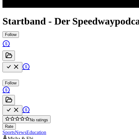
Startband - Der Speedwaypodca
Follow
Follow
No ratings
Rate
Sports
News
Education
Micha & Ebi