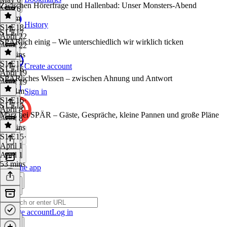
Zwischen Hörerfrage und Hallenbad: Unser Monsters-Abend
May 6
1h 3m
History
S1 E18
·
S1 E17
April 22
SPÄRlich einig – Wie unterschiedlich wir wirklich ticken
April 22
45 mins
S1 E17
·
Create account
S1 E16
April 19
SPÄRliches Wissen – zwischen Ahnung und Antwort
April 19
1h 21m
Sign in
S1 E16
·
S1 E15
April 8
März bei SPÄR – Gäste, Gespräche, kleine Pannen und große Pläne
April 8
41 mins
S1 E15
·
April 1
April 1
53 mins
Get the app
Create account
Log in