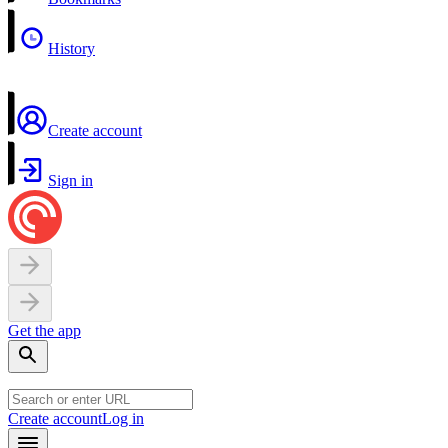
History
Create account
Sign in
Get the app
Create account
Log in