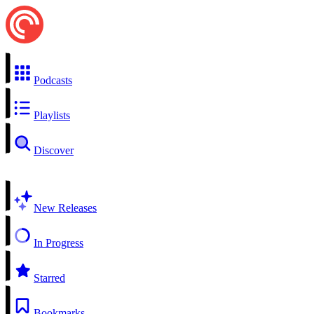
Podcasts
Playlists
Discover
New Releases
In Progress
Starred
Bookmarks