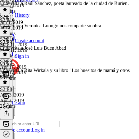
Entrevista a Raúl Sánchez, poeta laureado de la ciudad de Burien.
Jul 17, 2019
27 mins
History
S2 E11
·
S2 E10
Jun 1, 2019
La escritora Veronica Luongo nos comparte su obra.
Jun 1, 2019
25 mins
S2 E10
·
Create account
S2 E9
May 11, 2019
Entrevista a José Luis Buen Abad
May 11, 2019
24 mins
Sign in
S2 E9
·
S2 E8
Apr 17, 2019
Entrevista a Rita Wirkala y su libro "Los huesitos de mamá y otros
Apr 17, 2019
relatos".
26 mins
S2 E8
·
Apr 3, 2019
Apr 3, 2019
Get the app
25 mins
Create account
Log in