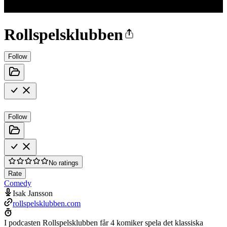
Rollspelsklubben
Follow
Follow
No ratings
Rate
Comedy
Isak Jansson
rollspelsklubben.com
I podcasten Rollspelsklubben får 4 komiker spela det klassiska