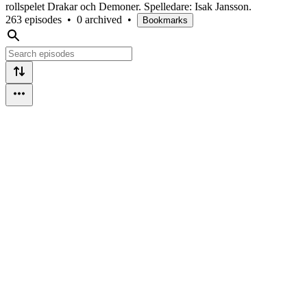
rollspelet Drakar och Demoner. Spelledare: Isak Jansson.
263 episodes
•
0 archived
•
Bookmarks