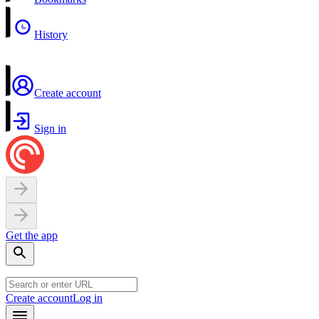
History
Create account
Sign in
Get the app
Create account
Log in