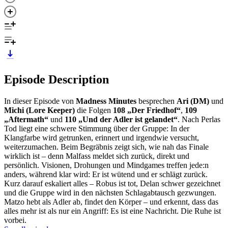
Episode Description
In dieser Episode von
Madness Minutes
besprechen
Ari (DM)
und
Michi (Lore Keeper)
die Folgen
108 „Der Friedhof“
,
109
„Aftermath“
und
110 „Und der Adler ist gelandet“
. Nach Perlas
Tod liegt eine schwere Stimmung über der Gruppe: In der
Klangfarbe wird getrunken, erinnert und irgendwie versucht,
weiterzumachen. Beim Begräbnis zeigt sich, wie nah das Finale
wirklich ist – denn Malfass meldet sich zurück, direkt und
persönlich. Visionen, Drohungen und Mindgames treffen jede:n
anders, während klar wird: Er ist wütend und er schlägt zurück.
Kurz darauf eskaliert alles – Robus ist tot, Delan schwer gezeichnet
und die Gruppe wird in den nächsten Schlagabtausch gezwungen.
Matzo hebt als Adler ab, findet den Körper – und erkennt, dass das
alles mehr ist als nur ein Angriff: Es ist eine Nachricht. Die Ruhe ist
vorbei.