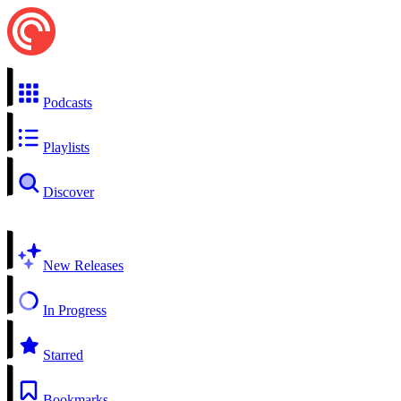
Podcasts
Playlists
Discover
New Releases
In Progress
Starred
Bookmarks