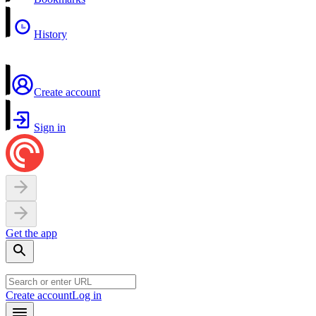
History
Create account
Sign in
Get the app
Create account
Log in