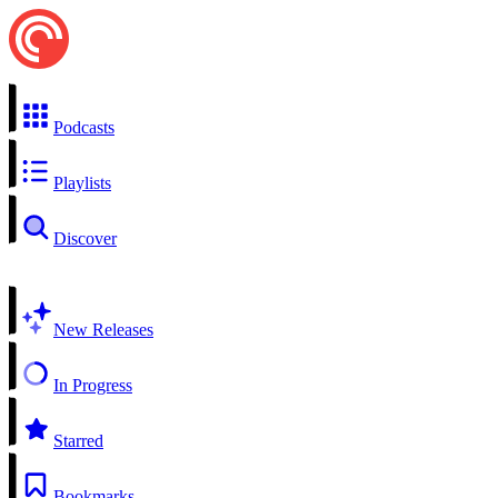
Podcasts
Playlists
Discover
New Releases
In Progress
Starred
Bookmarks