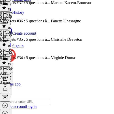
Ricochets #37 : 5 questions à... Mariem Kacem-Boureau
April 7
4 mins
History
S1 E37
·
S1 E36
April 7
Ricochets #36 : 5 questions à... Fanette Chassagne
April 7
5 mins
S1 E36
·
Create account
S1 E35
April 7
Ricochets #35 : 5 questions à... Christelle Dreveton
April 7
3 mins
Sign in
S1 E35
·
S1 E34
April 7
Ricochets #34 : 5 questions à... Virginie Dumas
April 7
3 mins
S1 E34
·
April 7
April 7
3 mins
Get the app
Create account
Log in