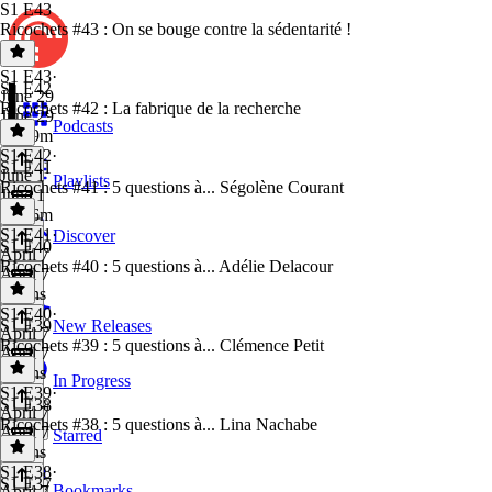
S1 E43
Ricochets #43 : On se bouge contre la sédentarité !
S1 E43
·
S1 E42
June 29
Ricochets #42 : La fabrique de la recherche
June 29
Podcasts
1h 19m
S1 E42
·
S1 E41
June 1
Playlists
Ricochets #41 : 5 questions à... Ségolène Courant
June 1
1h 26m
S1 E41
·
Discover
S1 E40
April 7
Ricochets #40 : 5 questions à... Adélie Delacour
April 7
4 mins
S1 E40
·
S1 E39
New Releases
April 7
Ricochets #39 : 5 questions à... Clémence Petit
April 7
5 mins
In Progress
S1 E39
·
S1 E38
April 7
Ricochets #38 : 5 questions à... Lina Nachabe
April 7
Starred
5 mins
S1 E38
·
S1 E37
Bookmarks
April 7