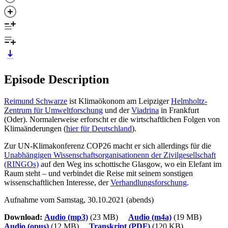
Episode Description
Reimund Schwarze
ist Klimaökonom am Leipziger
Helmholtz-
Zentrum für Umweltforschung
und der
Viadrina
in Frankfurt
(Oder). Normalerweise erforscht er die wirtschaftlichen Folgen von
Klimaänderungen (
hier für Deutschland
).
Zur UN-Klimakonferenz COP26 macht er sich allerdings für die
Unabhängigen Wissenschaftsorganisationenn der Zivilgesellschaft
(RINGOs)
auf den Weg ins schottische Glasgow, wo ein Elefant im
Raum steht – und verbindet die Reise mit seinem sonstigen
wissenschaftlichen Interesse, der
Verhandlungsforschung
.
Aufnahme vom Samstag, 30.10.2021 (abends)
Download:
Audio (mp3)
(23 MB)
Audio (m4a)
(19 MB)
Audio (opus)
(12 MB)
Transkript (PDF)
(120 KB)