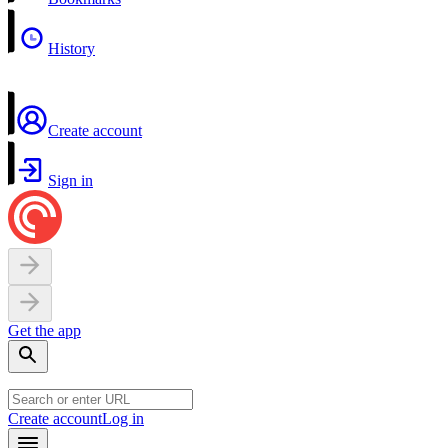
History
Create account
Sign in
Get the app
Create account
Log in