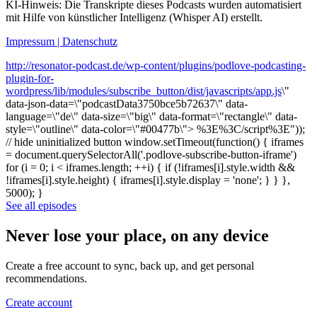
KI-Hinweis: Die Transkripte dieses Podcasts wurden automatisiert
mit Hilfe von künstlicher Intelligenz (Whisper AI) erstellt.
Impressum | Datenschutz
http://resonator-podcast.de/wp-content/plugins/podlove-podcasting-
plugin-for-
wordpress/lib/modules/subscribe_button/dist/javascripts/app.js
\"
data-json-data=\"podcastData3750bce5b72637\" data-
language=\"de\" data-size=\"big\" data-format=\"rectangle\" data-
style=\"outline\" data-color=\"#00477b\"> %3E%3C/script%3E"));
// hide uninitialized button window.setTimeout(function() { iframes
= document.querySelectorAll('.podlove-subscribe-button-iframe')
for (i = 0; i < iframes.length; ++i) { if (!iframes[i].style.width &&
!iframes[i].style.height) { iframes[i].style.display = 'none'; } } },
5000); }
See all episodes
Never lose your place, on any device
Create a free account to sync, back up, and get personal
recommendations.
Create account