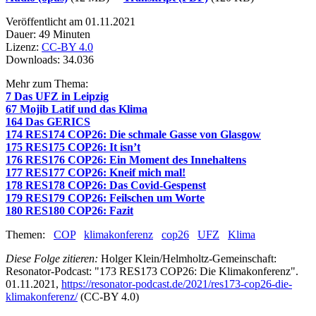
Veröffentlicht am 01.11.2021
Dauer: 49 Minuten
Lizenz:
CC-BY 4.0
Downloads: 34.036
Mehr zum Thema:
7 Das UFZ in Leipzig
67 Mojib Latif und das Klima
164 Das GERICS
174 RES174 COP26: Die schmale Gasse von Glasgow
175 RES175 COP26: It isn’t
176 RES176 COP26: Ein Moment des Innehaltens
177 RES177 COP26: Kneif mich mal!
178 RES178 COP26: Das Covid-Gespenst
179 RES179 COP26: Feilschen um Worte
180 RES180 COP26: Fazit
Themen:
COP
klimakonferenz
cop26
UFZ
Klima
Diese Folge zitieren:
Holger Klein/Helmholtz-Gemeinschaft:
Resonator-Podcast: "173 RES173 COP26: Die Klimakonferenz".
01.11.2021,
https://resonator-podcast.de/2021/res173-cop26-die-
klimakonferenz/
(CC-BY 4.0)