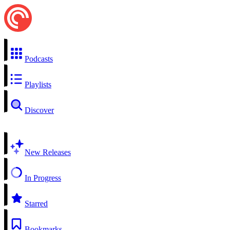
Podcasts
Playlists
Discover
New Releases
In Progress
Starred
Bookmarks