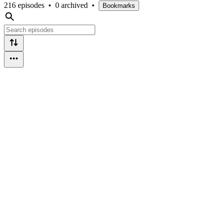
216 episodes
•
0 archived
•
Bookmarks