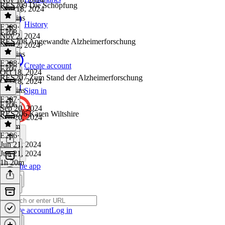
RES209 Die Schöpfung
Nov 18, 2024
52 mins
History
E209
·
E208
Nov 2, 2024
RES208 Angewandte Alzheimerforschung
Nov 2, 2024
33 mins
E208
·
Create account
E207
Oct 18, 2024
RES207 Zum Stand der Alzheimerforschung
Oct 18, 2024
54 mins
Sign in
E207
·
E206
Sep 20, 2024
RES206 Karen Wiltshire
Sep 20, 2024
1h 5m
E206
·
Jun 21, 2024
Jun 21, 2024
1h 20m
Get the app
Create account
Log in