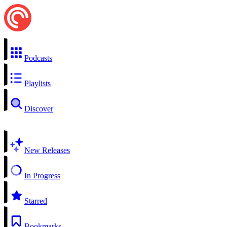
Podcasts
Playlists
Discover
New Releases
In Progress
Starred
Bookmarks