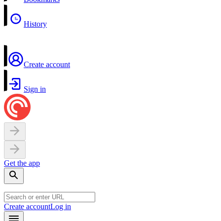
History
Create account
Sign in
Get the app
Create account
Log in