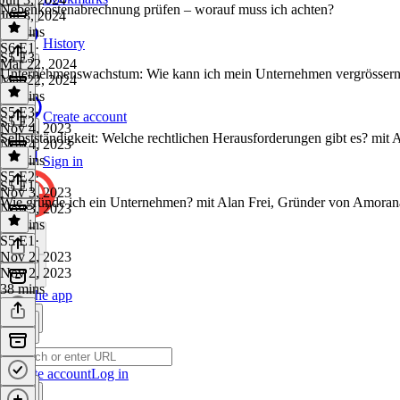
Nebenkostenabrechnung prüfen – worauf muss ich achten?
Jun 3, 2024
24 mins
History
S6 E1
·
S5 E3
Mar 22, 2024
Unternehmenswachstum: Wie kann ich mein Unternehmen vergrössern?
Mar 22, 2024
20 mins
S5 E3
·
Create account
S5 E2
Nov 4, 2023
Selbstständigkeit: Welche rechtlichen Herausforderungen gibt es? mi
Nov 4, 2023
32 mins
Sign in
S5 E2
·
S5 E1
Nov 3, 2023
Wie gründe ich ein Unternehmen? mit Alan Frei, Gründer von Amoran
Nov 3, 2023
29 mins
S5 E1
·
Nov 2, 2023
Nov 2, 2023
38 mins
Get the app
Create account
Log in