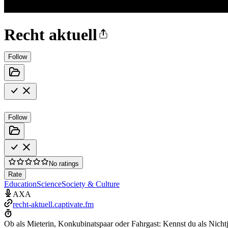
Recht aktuell
Follow
Follow
No ratings
Rate
Education
Science
Society & Culture
AXA
recht-aktuell.captivate.fm
Ob als Mieterin, Konkubinatspaar oder Fahrgast: Kennst du als Nich