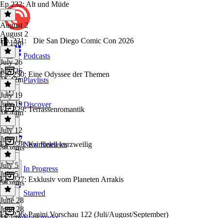
Ep 232: Alt und Müde
August 2
August 2
Ep. 231: Die San Diego Comic Con 2026
1h 13m
Podcasts
July 26
July 26
Ep. 230: Eine Odyssee der Themen
1h 42m
Playlists
July 19
July 19
Discover
Ep. 229: Terrassenromantik
1h 44m
July 12
July 12
Ep. 228: Kriminell kurzweilig
New Releases
30 mins
July 5
In Progress
July 5
Ep. 227: Exklusiv vom Planeten Arrakis
56 mins
Starred
June 28
June 28
Ep. 226: Panini Vorschau 122 (Juli/August/September)
Bookmarks
1h 14m