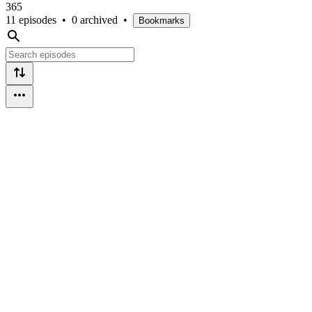
365
11 episodes
•
0 archived
•
Bookmarks