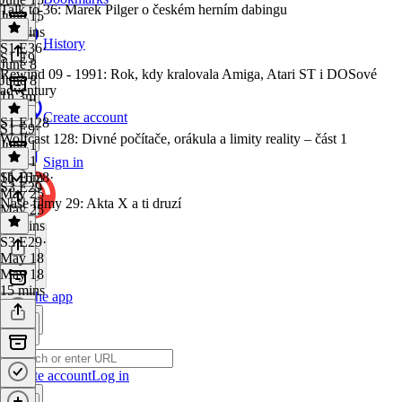
Talk to 36: Marek Pilger o českém herním dabingu
June 15
49 mins
History
S1 E36
·
S1 E9
June 8
Rewind 09 - 1991: Rok, kdy kralovala Amiga, Atari ST i DOSové
June 8
adventury
1h 3m
Create account
S1 E128
S1 E9
·
Wolfcast 128: Divné počítače, orákula a limity reality – část 1
June 1
June 1
Sign in
1h 16m
S1 E128
·
S3 E29
May 25
Naše filmy 29: Akta X a ti druzí
May 25
50 mins
S3 E29
·
May 18
May 18
15 mins
Get the app
Create account
Log in