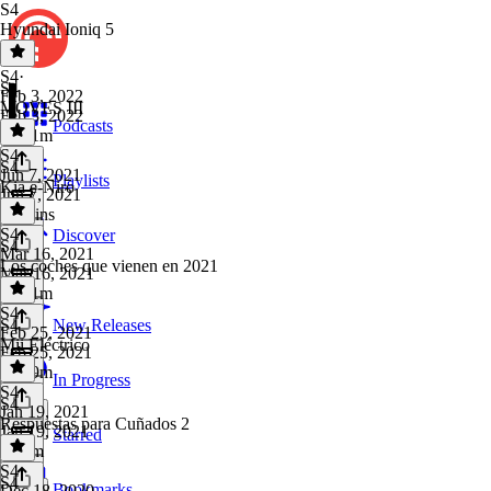
S4
Hyundai Ioniq 5
S4
·
S4
Feb 3, 2022
MOVES III
Feb 3, 2022
Podcasts
2h 31m
S4
·
S4
Jun 7, 2021
Playlists
Kia e-Niro
Jun 7, 2021
43 mins
S4
·
Discover
S4
Mar 16, 2021
Los coches que vienen en 2021
Mar 16, 2021
1h 51m
S4
·
S4
New Releases
Feb 25, 2021
Mii Eléctrico
Feb 25, 2021
1h 19m
In Progress
S4
·
S4
Jan 19, 2021
Respuestas para Cuñados 2
Jan 19, 2021
Starred
2h 7m
S4
·
S4
Bookmarks
Dec 18, 2020