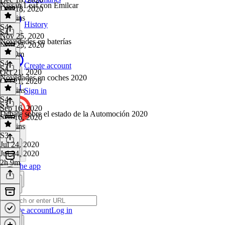
Nissan Leaf con Emilcar
Dec 18, 2020
48 mins
History
S4
·
S4
Nov 25, 2020
Novedades en baterías
Nov 25, 2020
1h 30m
S4
·
Create account
S4
Oct 21, 2020
Novedades en coches 2020
Oct 21, 2020
55 mins
Sign in
S4
·
S3
Sep 16, 2020
Debate sobre el estado de la Automoción 2020
Sep 16, 2020
57 mins
S3
·
Jul 24, 2020
Jul 24, 2020
2h 9m
Get the app
Create account
Log in