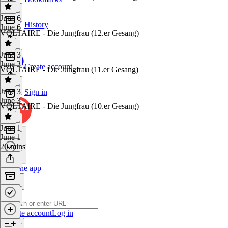
June 6
History
June 6
VOLTAIRE - Die Jungfrau (12.er Gesang)
June 3
June 3
Create account
VOLTAIRE - Die Jungfrau (11.er Gesang)
June 3
Sign in
June 3
VOLTAIRE - Die Jungfrau (10.er Gesang)
June 1
June 1
20 mins
Get the app
Create account
Log in