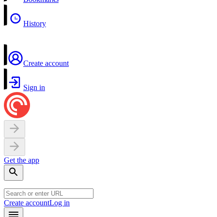
History
Create account
Sign in
Get the app
Create account
Log in