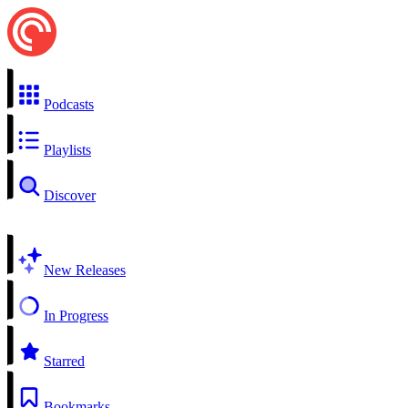
Podcasts
Playlists
Discover
New Releases
In Progress
Starred
Bookmarks