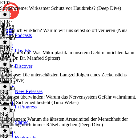
E102
Sonnencreme: Wirksamer Schutz vor Hautkrebs? (Deep Dive)
E102
·
E101
July 28
Wer bin ich wirklich? Warum wir uns selbst so oft verlieren (Nina
July 28
Podcasts
Pollack)
44 mins
E100
E101
·
Playlists
Plastik im Kopf: Was Mikroplastik in unserem Gehirn anrichten kann
July 14
(Prof. Dr. Dr. Manfred Spitzer)
July 14
34 mins
Discover
E99
E100
·
Borreliose: Die unterschätzten Langzeitfolgen eines Zeckenstichs
June 30
(Deep Dive)
June 30
52 mins
E98
New Releases
E99
·
Flugangst überwinden: Warum das Nervensystem Gefahr wahrnimmt,
June 16
obwohl Sicherheit besteht (Timo Weber)
June 16
In Progress
33 mins
E97
E98
·
Heilpflanzen: Warum die ältesten Arzneimittel der Menschheit der
June 2
Starred
Forschung noch immer Rätsel aufgeben (Deep Dive)
June 2
48 mins
E96
Bookmarks
E97
·