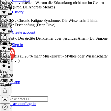
Depression verstehen: Warum die Erkrankung nicht nur im Gehirn
May 26
entsteht (Prof. Dr. Andreas Menke)
May 26
History
29 mins
E95
E96
·
ME-CFS / Chronic Fatigue Syndrome: Die Wissenschaft hinter
May 19
extremer Erschöpfung (Deep Dive)
May 19
49 mins
Create account
E94
E95
·
Longevity: Der größte Denkfehler über gesundes Altern (Dr. Simone
May 12
Koch)
May 12
Sign in
36 mins
E93
E94
·
Kreatin: Bis zu 20 % mehr Muskelkraft - Mythos oder Wissenschaft?
May 5
(Deep Dive)
May 5
1h 3m
E93
·
April 28
April 28
Get the app
33 mins
Create account
Log in