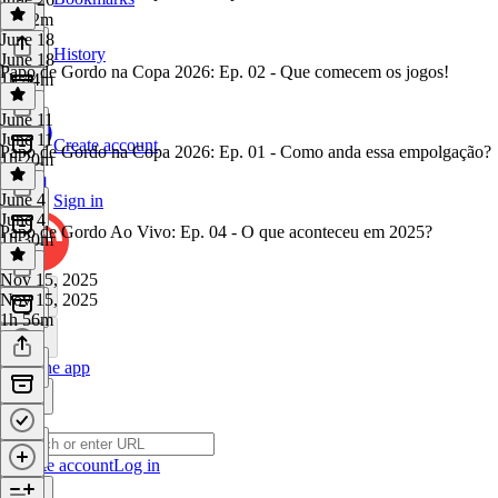
1h 42m
June 18
History
June 18
Papo de Gordo na Copa 2026: Ep. 02 - Que comecem os jogos!
1h 44m
June 11
June 11
Create account
Papo de Gordo na Copa 2026: Ep. 01 - Como anda essa empolgação?
1h 20m
June 4
Sign in
June 4
Papo de Gordo Ao Vivo: Ep. 04 - O que aconteceu em 2025?
1h 30m
Nov 15, 2025
Nov 15, 2025
1h 56m
Get the app
Create account
Log in