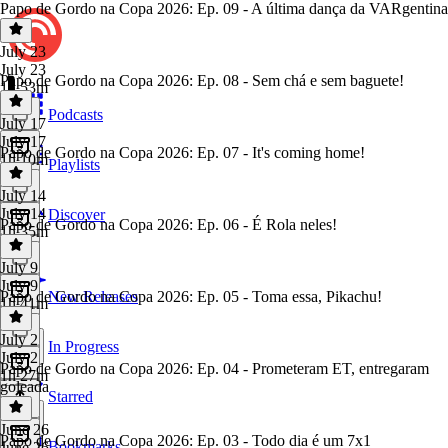
Papo de Gordo na Copa 2026: Ep. 09 - A última dança da VARgentina
July 23
July 23
Papo de Gordo na Copa 2026: Ep. 08 - Sem chá e sem baguete!
1h 53m
Podcasts
July 17
July 17
Papo de Gordo na Copa 2026: Ep. 07 - It's coming home!
1h 10m
Playlists
July 14
July 14
Discover
Papo de Gordo na Copa 2026: Ep. 06 - É Rola neles!
1h 35m
July 9
July 9
Papo de Gordo na Copa 2026: Ep. 05 - Toma essa, Pikachu!
New Releases
1h 41m
July 2
In Progress
July 2
Papo de Gordo na Copa 2026: Ep. 04 - Prometeram ET, entregaram
1h 27m
goleada
Starred
June 26
Papo de Gordo na Copa 2026: Ep. 03 - Todo dia é um 7x1
Bookmarks
June 26