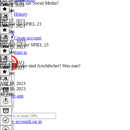
Was wollt ihr auf Social Media?
Feb 18, 2024
31 mins
History
E24
·
E23
Dec 17, 2023
Das war die SPIEL 23
Dec 17, 2023
39 mins
E23
·
Create account
E22
Nov 15, 2023
Wir sind auf der SPIEL 23
Nov 15, 2023
43 mins
Sign in
E22
·
E21
Sep 25, 2023
Diese Künstler sind Arschlöcher? Was nun?
Sep 25, 2023
12 mins
E21
·
Aug 10, 2023
Aug 10, 2023
48 mins
Get the app
Create account
Log in