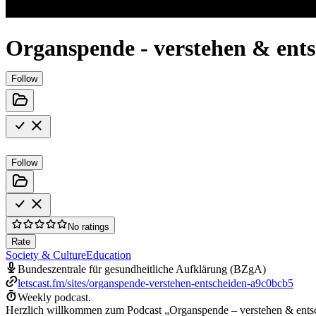
Organspende - verstehen & ent
Follow
Follow
No ratings
Rate
Society & Culture
Education
Bundeszentrale für gesundheitliche Aufklärung (BZgA)
letscast.fm/sites/organspende-verstehen-entscheiden-a9c0bcb5
Weekly podcast.
Herzlich willkommen zum Podcast „Organspende – verstehen & entsc