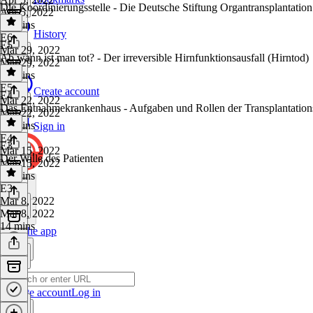
Die Koordinierungsstelle - Die Deutsche Stiftung Organtransplantatio
Apr 5, 2022
18 mins
History
E6
·
E5
Mar 29, 2022
Ab wann ist man tot? - Der irreversible Hirnfunktionsausfall (Hirntod)
Mar 29, 2022
26 mins
E5
·
Create account
E4
Mar 22, 2022
Das Entnahmekrankenhaus - Aufgaben und Rollen der Transplantation
Mar 22, 2022
20 mins
Sign in
E4
·
E3
Mar 15, 2022
Der Wille des Patienten
Mar 15, 2022
26 mins
E3
·
Mar 8, 2022
Mar 8, 2022
14 mins
Get the app
Create account
Log in