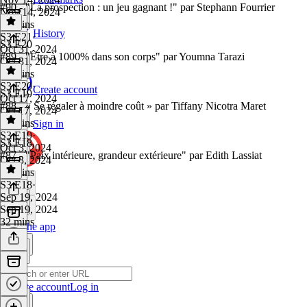
#90 - "La prospection : un jeu gagnant !" par Stephann Fourrier
Nov 14, 2024
38 mins
History
S3 E21
·
S3 E20
Oct 31, 2024
#89 - "Être à 1000% dans son corps" par Youmna Tarazi
Oct 31, 2024
21 mins
S3 E20
·
Create account
S3 E19
Oct 17, 2024
#88 - « Se régaler à moindre coût » par Tiffany Nicotra Maret
Oct 17, 2024
28 mins
Sign in
S3 E19
·
S3 E18
Oct 3, 2024
#87 - "Paix intérieure, grandeur extérieure" par Edith Lassiat
Oct 3, 2024
22 mins
S3 E18
·
Sep 19, 2024
Sep 19, 2024
32 mins
Get the app
Create account
Log in