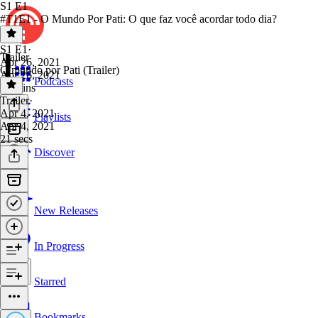
S1 E1
#T1E1 - O Mundo Por Pati: O que faz você acordar todo dia?
S1 E1
·
Trailer
Apr 26, 2021
O mundo por Pati (Trailer)
Apr 26, 2021
Podcasts
18 mins
Trailer
·
Apr 4, 2021
Playlists
Apr 4, 2021
21 secs
Discover
New Releases
In Progress
Starred
Bookmarks