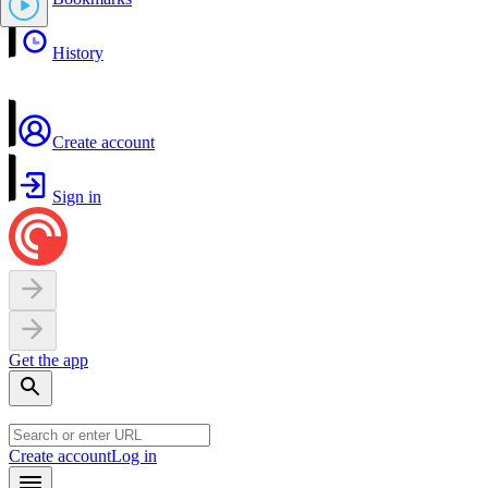
History
Create account
Sign in
Get the app
Create account
Log in