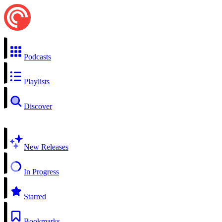
Podcasts
Playlists
Discover
New Releases
In Progress
Starred
Bookmarks