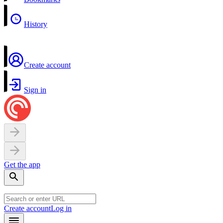
History
Create account
Sign in
Get the app
Create account
Log in