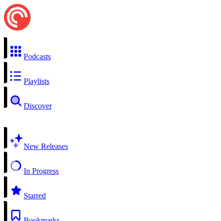
Podcasts
Playlists
Discover
New Releases
In Progress
Starred
Bookmarks