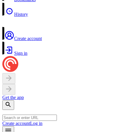
History
Create account
Sign in
Get the app
Create account
Log in