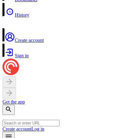
History
Create account
Sign in
Get the app
Create account
Log in