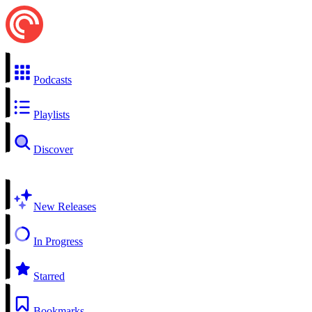
Podcasts
Playlists
Discover
New Releases
In Progress
Starred
Bookmarks