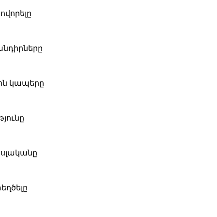
ովորելը
խնդիրները
ին կապերը
թյունը
եսլականը
եղծելը