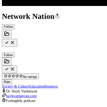
Network Nation
Follow
Follow
No ratings
Rate
Society & Culture
Education
Business
Dr. Hayk Vardanyan
haykvardanyan.com
Fortnightly podcast.